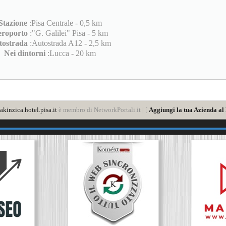
Stazione
:Pisa Centrale - 0,5 km
roporto
:"G. Galilei" Pisa - 5 km
tostrada
:Autostrada A12 - 2,5 km
Nei dintorni
:Lucca - 20 km
akinzica.hotel.pisa.it
è membro di NetworkPortali.it | [
Aggiungi la tua Azienda al