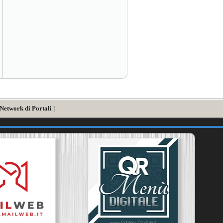
 Network di Portali
]