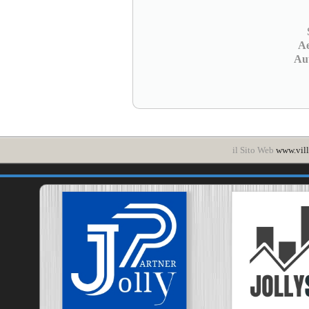
Ae
Au
il Sito Web
www.vill