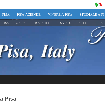
PISA
PISA AZIENDE
VIVERE A PISA
STUDIARE A PI
PISA DIRECTORY
PISA HOTEL
PISA INFO
OFFERTE
EVE
a Pisa